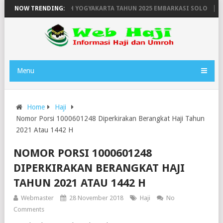
ANGAN HAJI WILAYAH YOGYAKARTA TAHUN 2025 EMBARKASI SOLO
NOW TRENDING:
PE
Menu
Home
Haji
Nomor Porsi 1000601248 Diperkirakan Berangkat Haji Tahun
2021 Atau 1442 H
NOMOR PORSI 1000601248
DIPERKIRAKAN BERANGKAT HAJI
TAHUN 2021 ATAU 1442 H
Webmaster
28 November 2018
Haji
No
Comments