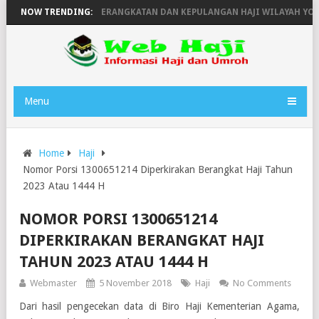
446H
NOW TRENDING:
JADWAL KEBERANGKATAN DAN KEPULANGAN HAJI WILAYAH YOGY
Menu
Home
Haji
Nomor Porsi 1300651214 Diperkirakan Berangkat Haji Tahun
2023 Atau 1444 H
NOMOR PORSI 1300651214
DIPERKIRAKAN BERANGKAT HAJI
TAHUN 2023 ATAU 1444 H
Webmaster
5 November 2018
Haji
No Comments
Dari hasil pengecekan data di Biro Haji Kementerian Agama,