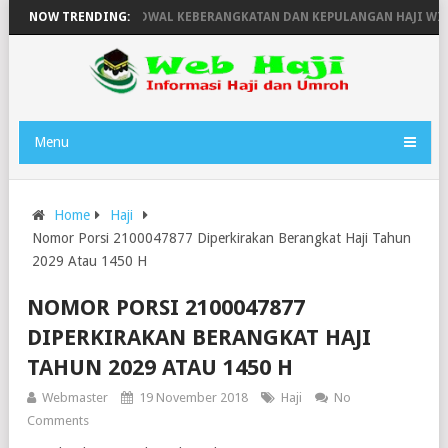
 TAHUN 1446H
NOW TRENDING:
JADWAL KEBERANGKATAN DAN KEPULANGAN HAJI WILAY
Menu
Home
Haji
Nomor Porsi 2100047877 Diperkirakan Berangkat Haji Tahun
2029 Atau 1450 H
NOMOR PORSI 2100047877
DIPERKIRAKAN BERANGKAT HAJI
TAHUN 2029 ATAU 1450 H
Webmaster
19 November 2018
Haji
No
Comments