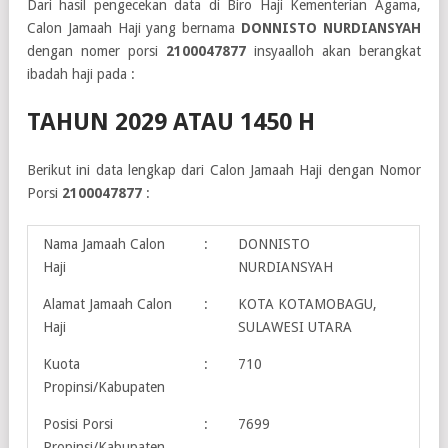
Dari hasil pengecekan data di Biro Haji Kementerian Agama,
Calon Jamaah Haji yang bernama
DONNISTO NURDIANSYAH
dengan nomer porsi
2100047877
insyaalloh akan berangkat
ibadah haji pada :
TAHUN 2029 ATAU 1450 H
Berikut ini data lengkap dari Calon Jamaah Haji dengan Nomor
Porsi
2100047877
:
Nama Jamaah Calon
:
DONNISTO
Haji
NURDIANSYAH
Alamat Jamaah Calon
:
KOTA KOTAMOBAGU,
Haji
SULAWESI UTARA
Kuota
:
710
Propinsi/Kabupaten
Posisi Porsi
:
7699
Propinsi/Kabupaten