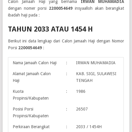
Calon Jamaah Haji yang bernama
IRWAN MUHAMADIA
dengan nomer porsi
2200054649
insyaalloh akan berangkat
ibadah haji pada :
TAHUN 2033 ATAU 1454 H
Berikut ini data lengkap dari Calon Jamaah Haji dengan Nomor
Porsi
2200054649
:
Nama Jamaah Calon Haji
:
IRWAN MUHAMADIA
Alamat Jamaah Calon
:
KAB. SIGI, SULAWESI
Haji
TENGAH
Kuota
:
1986
Propinsi/Kabupaten
Posisi Porsi
:
26507
Propinsi/Kabupaten
Perkiraan Berangkat
:
2033 / 1454H