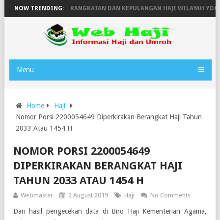
46H
NOW TRENDING:
JADWAL KEBERANGKATAN DAN KEPULANGAN HAJI WILAYAH YOGYAK
Menu
Home
Haji
Nomor Porsi 2200054649 Diperkirakan Berangkat Haji Tahun
2033 Atau 1454 H
NOMOR PORSI 2200054649
DIPERKIRAKAN BERANGKAT HAJI
TAHUN 2033 ATAU 1454 H
Webmaster
2 August 2019
Haji
No Comments
Dari hasil pengecekan data di Biro Haji Kementerian Agama,