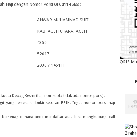
maah Haji dengan Nomor Porsi
0100114668
:
:
ANWAR MUHAMMAD SUFI
:
KAB. ACEH UTARA, ACEH
:
4359
:
52017
QRIS Mu
:
2030 / 1451H
 kuota Depag Resmi (haji non-kuota tidak ada nomor porsi).
igit yang tertera di bukti setoran BPIH. Ingat nomor porsi haji
ah Kemenag dimana anda mendaftar atau bisa menghubungi call