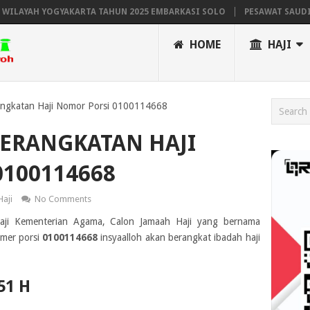
AYAH YOGYAKARTA TAHUN 2025 EMBARKASI SOLO
PESAWAT SAUDIA A
HOME
HAJI
ngkatan Haji Nomor Porsi 0100114668
BERANGKATAN HAJI
100114668
Haji
No Comments
Haji Kementerian Agama, Calon Jamaah Haji yang bernama
mer porsi
0100114668
insyaalloh akan berangkat ibadah haji
51 H