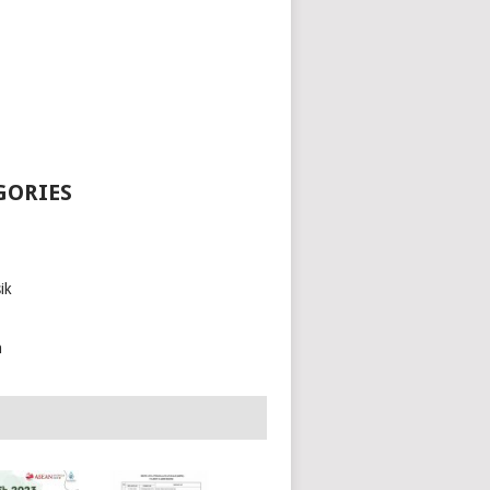
GORIES
ik
h