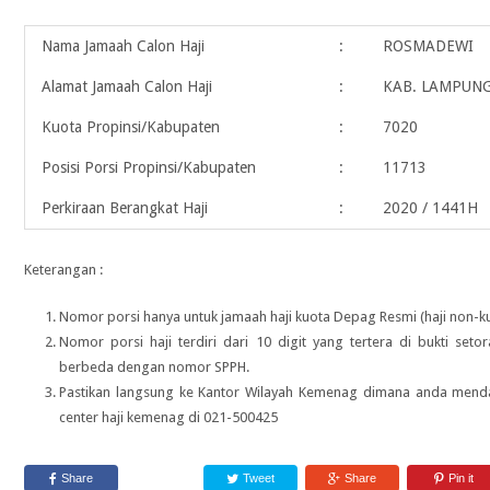
Nama Jamaah Calon Haji
:
ROSMADEWI
Alamat Jamaah Calon Haji
:
KAB. LAMPUN
Kuota Propinsi/Kabupaten
:
7020
Posisi Porsi Propinsi/Kabupaten
:
11713
Perkiraan Berangkat Haji
:
2020 / 1441H
Keterangan :
Nomor porsi hanya untuk jamaah haji kuota Depag Resmi (haji non-ku
Nomor porsi haji terdiri dari 10 digit yang tertera di bukti seto
berbeda dengan nomor SPPH.
Pastikan langsung ke Kantor Wilayah Kemenag dimana anda menda
center haji kemenag di 021-500425
Share
Tweet
Share
Pin it