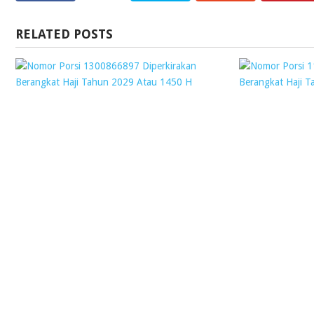
RELATED POSTS
NOMOR
PORSI
1300866897
DIPERKIRAKAN
BERANGKAT
HAJI
TAHUN
2029
ATAU
1450
H
Webmaster
18
January
2019