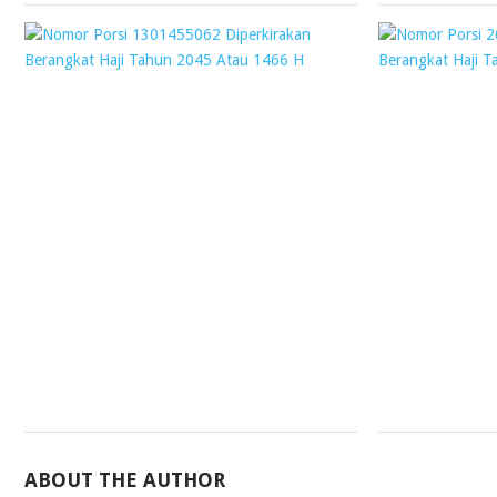
NOMOR
PORSI
1301455062
DIPERKIRAKAN
BERANGKAT
HAJI
TAHUN
2045
ATAU
1466
H
Webmaster
6
October
2019
ABOUT THE AUTHOR