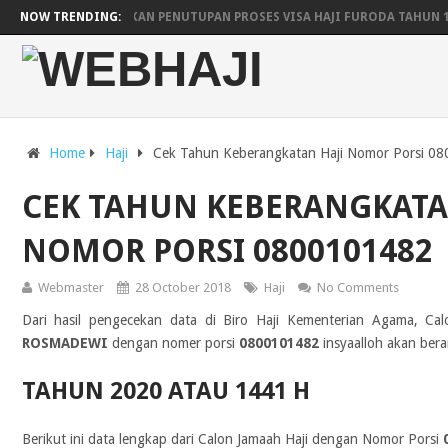
ARAB SAUDI UMUMKAN PENUTUPAN PROSES VISA HAJI FURODA TAHUN 
NOW TRENDING:
JADWAL KEBERANGKATAN DAN KEPULANGAN HAJI WILAYAH YOGYAKARTA
PESAWAT SAUDIA AIRLINES UNTUK LIMA EMBARKASI
JADWAL RENCA
Home
Haji
Cek Tahun Keberangkatan Haji Nomor Porsi 0
CEK TAHUN KEBERANGKATA
NOMOR PORSI 0800101482
Webmaster
28 October 2018
Haji
No Comments
Dari hasil pengecekan data di Biro Haji Kementerian Agama, Ca
ROSMADEWI
dengan nomer porsi
0800101482
insyaalloh akan bera
TAHUN 2020 ATAU 1441 H
Berikut ini data lengkap dari Calon Jamaah Haji dengan Nomor Porsi