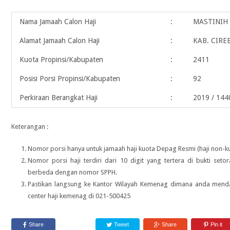
Nama Jamaah Calon Haji
:
MASTINIH
Alamat Jamaah Calon Haji
:
KAB. CIRE
Kuota Propinsi/Kabupaten
:
2411
Posisi Porsi Propinsi/Kabupaten
:
92
Perkiraan Berangkat Haji
:
2019 / 14
Keterangan :
Nomor porsi hanya untuk jamaah haji kuota Depag Resmi (haji non-ku
Nomor porsi haji terdiri dari 10 digit yang tertera di bukti seto
berbeda dengan nomor SPPH.
Pastikan langsung ke Kantor Wilayah Kemenag dimana anda menda
center haji kemenag di 021-500425
Share
Tweet
Share
Pin it