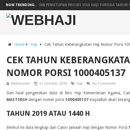
ARAB SAUDI UMUMKAN PENUTUPAN PROSES VISA HAJI FURODA TAHUN 
NOW TRENDING:
JADWAL KEBERANGKATAN DAN KEPULANGAN HAJI WILAYAH YOGYAKARTA
PESAWAT SAUDIA AIRLINES UNTUK LIMA EMBARKASI
JADWAL RENCA
Home
Haji
Cek Tahun Keberangkatan Haji Nomor Porsi 1
CEK TAHUN KEBERANGKATA
NOMOR PORSI 1000405137
Webmaster
21 October 2018
Haji
No Comments
Dari hasil pengecekan data di Biro Haji Kementerian Agama, Ca
MASTINIH
dengan nomer porsi
1000405137
insyaalloh akan berang
TAHUN 2019 ATAU 1440 H
Berikut ini data lengkap dari Calon Jamaah Haji dengan Nomor Porsi