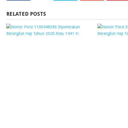
RELATED POSTS
NOMOR
PORSI
1100448386
DIPERKIRAKAN
BERANGKAT
HAJI
TAHUN
2020
ATAU
1441
H
Webmaster
2
December
2018