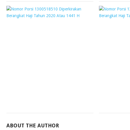
NOMOR
PORSI
1300518510
DIPERKIRAKAN
BERANGKAT
HAJI
TAHUN
2020
ATAU
1441
H
Webmaster
13
November
2018
ABOUT THE AUTHOR