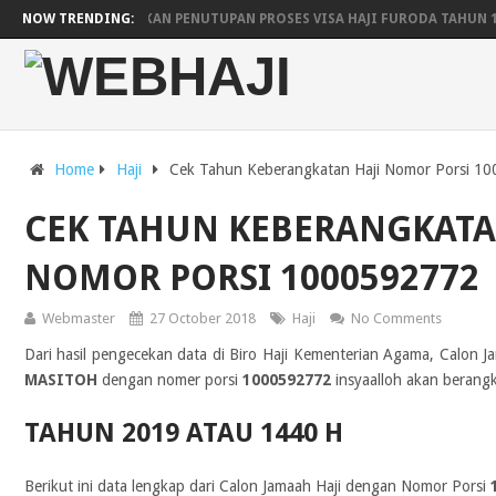
ARAB SAUDI UMUMKAN PENUTUPAN PROSES VISA HAJI FURODA TAHUN 
NOW TRENDING:
JADWAL KEBERANGKATAN DAN KEPULANGAN HAJI WILAYAH YOGYAKARTA
PESAWAT SAUDIA AIRLINES UNTUK LIMA EMBARKASI
JADWAL RENCA
Home
Haji
Cek Tahun Keberangkatan Haji Nomor Porsi 1
CEK TAHUN KEBERANGKATA
NOMOR PORSI 1000592772
Webmaster
27 October 2018
Haji
No Comments
Dari hasil pengecekan data di Biro Haji Kementerian Agama, Calon 
MASITOH
dengan nomer porsi
1000592772
insyaalloh akan berangk
TAHUN 2019 ATAU 1440 H
Berikut ini data lengkap dari Calon Jamaah Haji dengan Nomor Porsi