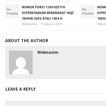
NOMOR PORSI 1301025718
NOMO
DIPERKIRAKAN BERANGKAT HAJI
DIPE
TAHUN 2033 ATAU 1454 H
TAHU
Webmaster
15 January 2019
Webma
ABOUT THE AUTHOR
Webmaster
LEAVE A REPLY