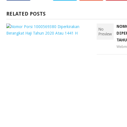
RELATED POSTS
NOMOR
NOMO
PORSI
DIPE
1000569380
TAHU
DIPERKIRAKAN
Webma
BERANGKAT
HAJI
TAHUN
2020
ATAU
1441
H
Webmaster
11
November
2018