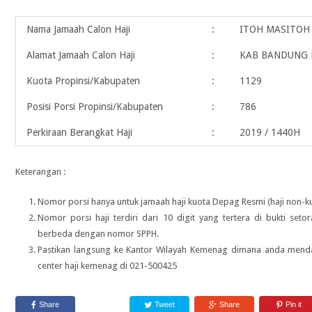
Nama Jamaah Calon Haji
:
ITOH MASITOH
Alamat Jamaah Calon Haji
:
KAB BANDUNG 
Kuota Propinsi/Kabupaten
:
1129
Posisi Porsi Propinsi/Kabupaten
:
786
Perkiraan Berangkat Haji
:
2019 / 1440H
Keterangan :
Nomor porsi hanya untuk jamaah haji kuota Depag Resmi (haji non-ku
Nomor porsi haji terdiri dari 10 digit yang tertera di bukti seto
berbeda dengan nomor SPPH.
Pastikan langsung ke Kantor Wilayah Kemenag dimana anda menda
center haji kemenag di 021-500425
Share
Tweet
Share
Pin it