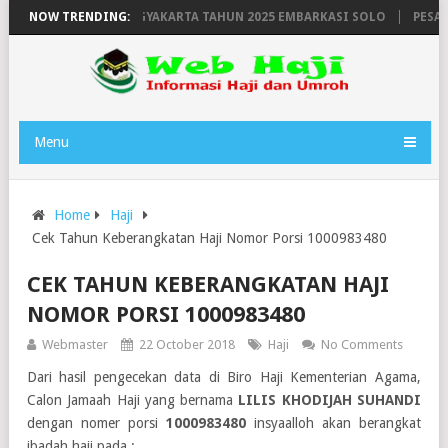
N HAJI WILAYAH YOGYAKARTA TAHUN 2025 EMBARKASI SOLO
NOW TRENDING:
PESAWAT
Menu
Home
Haji
Cek Tahun Keberangkatan Haji Nomor Porsi 1000983480
CEK TAHUN KEBERANGKATAN HAJI
NOMOR PORSI 1000983480
Webmaster
22 October 2018
Haji
No Comments
Dari hasil pengecekan data di Biro Haji Kementerian Agama,
Calon Jamaah Haji yang bernama
LILIS KHODIJAH SUHANDI
dengan nomer porsi
1000983480
insyaalloh akan berangkat
ibadah haji pada :