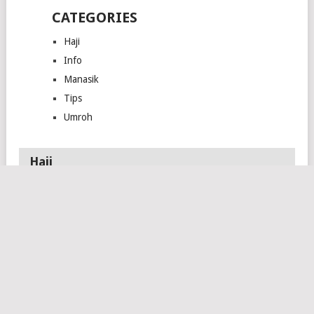
CATEGORIES
Haji
Info
Manasik
Tips
Umroh
Haji
ARAB SAUDI
JADWAL
PESAWAT SAUDIA
UMUMKAN
KEBERANGKATAN
AIRLINES UNTUK
PENUTUPAN
DAN KEPULANGAN
LIMA EMBARKASI