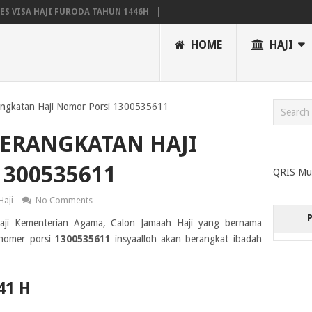
S VISA HAJI FURODA TAHUN 1446H
N HAJI WILAYAH YOGYAKARTA TAHUN 2025 EMBARKASI SOLO
HOME
HAJI
 EMBARKASI
JADWAL RENCANA PERJALANAN HAJI (RPH) TAHUN 2023 / 14
ngkatan Haji Nomor Porsi 1300535611
BERANGKATAN HAJI
300535611
QRIS Mu
Haji
No Comments
Haji Kementerian Agama, Calon Jamaah Haji yang bernama
nomer porsi
1300535611
insyaalloh akan berangkat ibadah
41 H