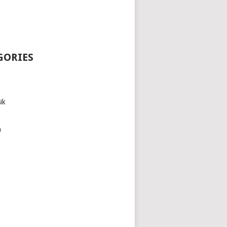
GORIES
4
AKAN
ik
T
h