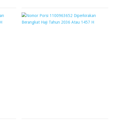
2020
2019
NOMOR
NOMOR
PORSI
PORSI
1001131849
110096365
DIPERKIRAKAN
DIPERKIR
BERANGKAT
BERANGKA
HAJI
HAJI
TAHUN
TAHUN
2034
2036
ATAU
ATAU
1455
1457
H
H
Webmaster
Webmaster
15
25
December
January
2018
2019