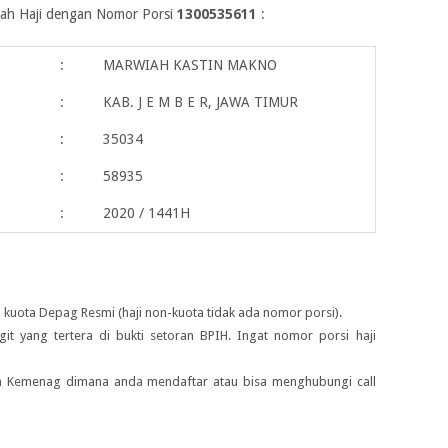
maah Haji dengan Nomor Porsi
1300535611
:
:
MARWIAH KASTIN MAKNO
:
KAB. J E M B E R, JAWA TIMUR
:
35034
:
58935
:
2020 / 1441H
 kuota Depag Resmi (haji non-kuota tidak ada nomor porsi).
igit yang tertera di bukti setoran BPIH. Ingat nomor porsi haji
ah Kemenag dimana anda mendaftar atau bisa menghubungi call