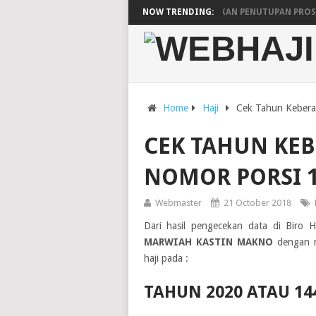
ARAB SAUDI UMUMKAN PENUTUPAN PROSE
NOW TRENDING:
JADWAL KEBERANGKATAN DAN KEPULANGA
PESAWAT SAUDIA AIRLINES UNTUK LIMA
Home
Haji
Cek Tahun Kebera
CEK TAHUN KE
NOMOR PORSI 1
Webmaster
21 October 2018
Dari hasil pengecekan data di Biro 
MARWIAH KASTIN MAKNO
dengan 
haji pada :
TAHUN 2020 ATAU 14