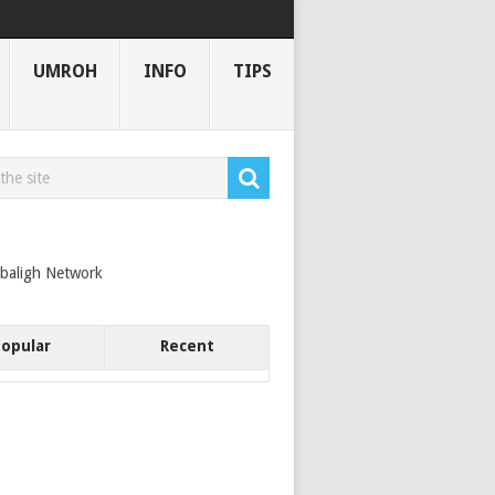
UMROH
INFO
TIPS
44 H
baligh Network
Popular
Recent