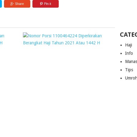
Share
Pin it
CATE
NOMOR
NOMOR
PORSI
PORSI
Haji
3800020799
110046422
Info
DIPERKIRAKAN
DIPERKIR
Manas
BERANGKAT
BERANGKA
Tips
HAJI
HAJI
Umro
TAHUN
TAHUN
1441
2021
ATAU
ATAU
2020
1442
H
H
Webmaster
Webmaster
7
30
February
August