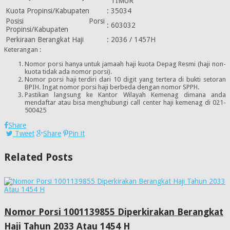
TIMUR
Kuota Propinsi/Kabupaten
:
35034
Posisi Porsi
:
603032
Propinsi/Kabupaten
Perkiraan Berangkat Haji
:
2036 / 1457H
Keterangan :
Nomor porsi hanya untuk jamaah haji kuota Depag Resmi (haji non-
kuota tidak ada nomor porsi).
Nomor porsi haji terdiri dari 10 digit yang tertera di bukti setoran
BPIH. Ingat nomor porsi haji berbeda dengan nomor SPPH.
Pastikan langsung ke Kantor Wilayah Kemenag dimana anda
mendaftar atau bisa menghubungi call center haji kemenag di 021-
500425
Share
Tweet
Share
Pin it
Related Posts
Nomor Porsi 1001139855 Diperkirakan Berangkat
Haji Tahun 2033 Atau 1454 H