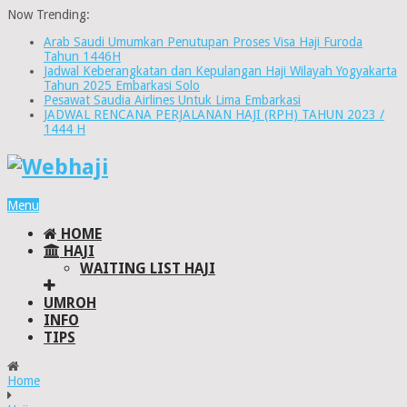
Now Trending:
Arab Saudi Umumkan Penutupan Proses Visa Haji Furoda
Tahun 1446H
Jadwal Keberangkatan dan Kepulangan Haji Wilayah Yogyakarta
Tahun 2025 Embarkasi Solo
Pesawat Saudia Airlines Untuk Lima Embarkasi
JADWAL RENCANA PERJALANAN HAJI (RPH) TAHUN 2023 /
1444 H
Menu
HOME
HAJI
WAITING LIST HAJI
UMROH
INFO
TIPS
Home