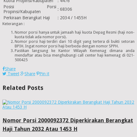
Kuota Propinsi/Kabupaten
:
4476
Posisi Porsi
:
68306
Propinsi/Kabupaten
Perkiraan Berangkat Haji
:
2034 / 1455H
Keterangan :
Nomor porsi hanya untuk jamaah haji kuota Depag Resmi (haji non-
kuota tidak ada nomor porsi).
Nomor porsi haji terdiri dari 10 digit yang tertera di bukti setoran
BPIH. Ingat nomor porsi haji berbeda dengan nomor SPPH.
Pastikan langsung ke Kantor Wilayah Kemenag dimana anda
mendaftar atau bisa menghubungi call center haji kemenag di 021-
500425
Share
Tweet
Share
Pin it
Related Posts
Nomor Porsi 2000092372 Diperkirakan Berangkat
Haji Tahun 2032 Atau 1453 H