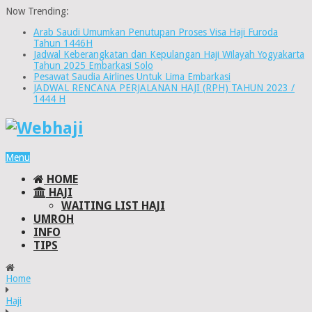
Now Trending:
Arab Saudi Umumkan Penutupan Proses Visa Haji Furoda
Tahun 1446H
Jadwal Keberangkatan dan Kepulangan Haji Wilayah Yogyakarta
Tahun 2025 Embarkasi Solo
Pesawat Saudia Airlines Untuk Lima Embarkasi
JADWAL RENCANA PERJALANAN HAJI (RPH) TAHUN 2023 /
1444 H
Menu
HOME
HAJI
WAITING LIST HAJI
UMROH
INFO
TIPS
Home
Haji