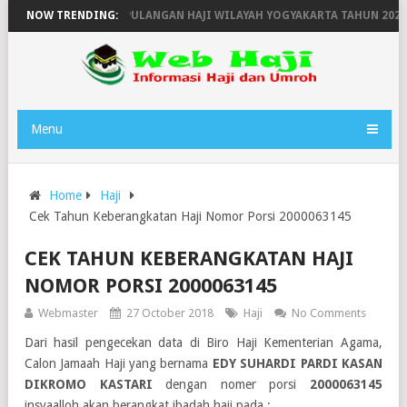
ERANGKATAN DAN KEPULANGAN HAJI WILAYAH YOGYAKARTA TAHUN 2025 E
NOW TRENDING:
Menu
Home
Haji
Cek Tahun Keberangkatan Haji Nomor Porsi 2000063145
CEK TAHUN KEBERANGKATAN HAJI
NOMOR PORSI 2000063145
Webmaster
27 October 2018
Haji
No Comments
Dari hasil pengecekan data di Biro Haji Kementerian Agama,
Calon Jamaah Haji yang bernama
EDY SUHARDI PARDI KASAN
DIKROMO KASTARI
dengan nomer porsi
2000063145
insyaalloh akan berangkat ibadah haji pada :