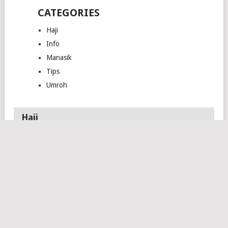
CATEGORIES
Haji
Info
Manasik
Tips
Umroh
Haji
ARAB SAUDI
JADWAL
PESAWAT SAUDIA
UMUMKAN
KEBERANGKATAN
AIRLINES UNTUK
PENUTUPAN
DAN KEPULANGAN
LIMA EMBARKASI