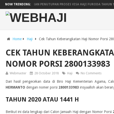
ARAB SAUDI UMUMKAN PENUTUPAN PROSES VISA HAJI FURODA TAHUN 
NOW TRENDING:
JADWAL KEBERANGKATAN DAN KEPULANGAN HAJI WILAYAH YOGYAKARTA
PESAWAT SAUDIA AIRLINES UNTUK LIMA EMBARKASI
JADWAL RENCA
Home
Haji
Cek Tahun Keberangkatan Haji Nomor Porsi 2
CEK TAHUN KEBERANGKATA
NOMOR PORSI 2800133983
Webmaster
28 October 2018
Haji
No Comments
Dari hasil pengecekan data di Biro Haji Kementerian Agama, Ca
HERMANTO
dengan nomer porsi
2800133983
insyaalloh akan berang
TAHUN 2020 ATAU 1441 H
Berikut ini data lengkap dari Calon Jamaah Haji dengan Nomor Porsi