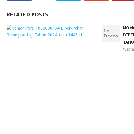
RELATED POSTS
NOMOR
NOMO
PORSI
DIPE
1000698194
TAHU
DIPERKIRAKAN
Webma
BERANGKAT
HAJI
TAHUN
2024
ATAU
1445
H
Webmaster
11
January
2019