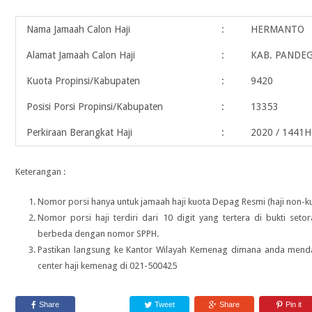
Nama Jamaah Calon Haji
:
HERMANTO
Alamat Jamaah Calon Haji
:
KAB. PANDEG
Kuota Propinsi/Kabupaten
:
9420
Posisi Porsi Propinsi/Kabupaten
:
13353
Perkiraan Berangkat Haji
:
2020 / 1441H
Keterangan :
Nomor porsi hanya untuk jamaah haji kuota Depag Resmi (haji non-ku
Nomor porsi haji terdiri dari 10 digit yang tertera di bukti seto
berbeda dengan nomor SPPH.
Pastikan langsung ke Kantor Wilayah Kemenag dimana anda menda
center haji kemenag di 021-500425
Share
Tweet
Share
Pin it