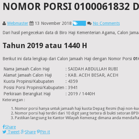
NOMOR PORSI 0100061832 D
Webmaster
13 November 2018
Haji
No Comments
Dari hasil pengecekan data di Biro Haji Kementerian Agama, Calon Jam
Tahun 2019 atau 1440 H
Berikut ini data lengkap dari Calon Jamaah Haji dengan Nomor Porsi
01
Nama Jamaah Calon Haji
:
SAIDAH ABDULLAH RUBI
Alamat Jamaah Calon Haji
:
KAB. ACEH BESAR, ACEH
Kuota Propinsi/Kabupaten
:
4359
Posisi Porsi Propinsi/Kabupaten
:
3941
Perkiraan Berangkat Haji
:
2019 / 1440H
Keterangan :
Nomor porsi hanya untuk jamaah haji kuota Depag Resmi (haji non-kuo
Nomor porsi haji terdiri dari 10 digit yang tertera di bukti setoran 
Pastikan langsung ke Kantor Wilayah Kemenag dimana anda mendaftar
Share
Tweet
Share
Pin it