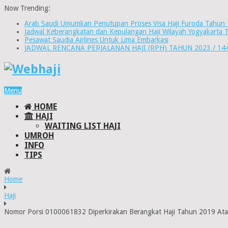
Now Trending:
Arab Saudi Umumkan Penutupan Proses Visa Haji Furoda Tahun
Jadwal Keberangkatan dan Kepulangan Haji Wilayah Yogyakarta 
Pesawat Saudia Airlines Untuk Lima Embarkasi
JADWAL RENCANA PERJALANAN HAJI (RPH) TAHUN 2023 / 14
Menu
HOME
HAJI
WAITING LIST HAJI
UMROH
INFO
TIPS
Home
Haji
Nomor Porsi 0100061832 Diperkirakan Berangkat Haji Tahun 2019 At