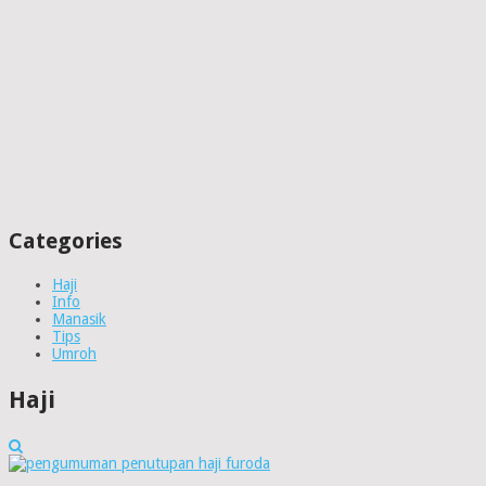
Categories
Haji
Info
Manasik
Tips
Umroh
Haji