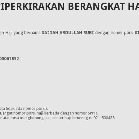
IPERKIRAKAN BERANGKAT HAJ
aah Haji yang bernama
SAIDAH ABDULLAH RUBI
dengan nomer porsi
0
00061832
:
ta tidak ada nomor porsi).
BPIH. Ingat nomor porsi haji berbeda dengan nomor SPPH.
 atau bisa menghubungi call center haji kemenag di 021-500425