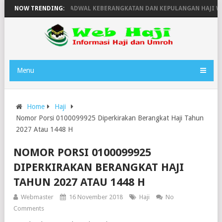
A TAHUN 1446H
NOW TRENDING:
JADWAL KEBERANGKATAN DAN KEPULANGAN HAJI WIL
Menu
Home
Haji
Nomor Porsi 0100099925 Diperkirakan Berangkat Haji Tahun
2027 Atau 1448 H
NOMOR PORSI 0100099925
DIPERKIRAKAN BERANGKAT HAJI
TAHUN 2027 ATAU 1448 H
Webmaster
16 November 2018
Haji
No
Comments