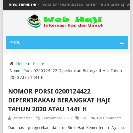
 TAHUN 1446H
NOW TRENDING:
JADWAL KEBERANGKATAN DAN KEPULANGAN HAJI WILAY
Menu
Home
Haji
Nomor Porsi 0200124422 Diperkirakan Berangkat Haji Tahun
2020 Atau 1441 H
NOMOR PORSI 0200124422
DIPERKIRAKAN BERANGKAT HAJI
TAHUN 2020 ATAU 1441 H
Webmaster
3 November 2018
Haji
No Comments
Dari hasil pengecekan data di Biro Haji Kementerian Agama,