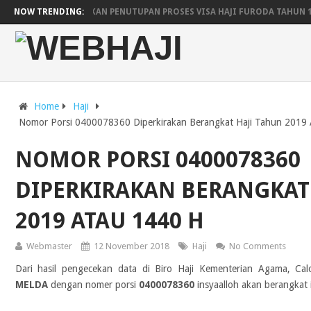
ARAB SAUDI UMUMKAN PENUTUPAN PROSES VISA HAJI FURODA TAHUN 
NOW TRENDING:
JADWAL KEBERANGKATAN DAN KEPULANGAN HAJI WILAYAH YOGYAKARTA
PESAWAT SAUDIA AIRLINES UNTUK LIMA EMBARKASI
JADWAL RENCA
Home
Haji
Nomor Porsi 0400078360 Diperkirakan Berangkat Haji Tahun 2019
NOMOR PORSI 0400078360
DIPERKIRAKAN BERANGKAT
2019 ATAU 1440 H
Webmaster
12 November 2018
Haji
No Comments
Dari hasil pengecekan data di Biro Haji Kementerian Agama, Ca
MELDA
dengan nomer porsi
0400078360
insyaalloh akan berangkat 