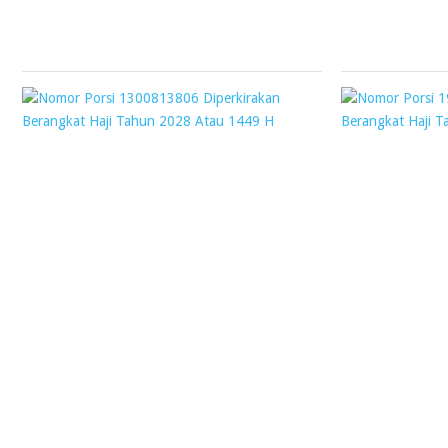
January
2020
NOMOR
PORSI
1300813806
DIPERKIRAKAN
BERANGKAT
HAJI
TAHUN
2028
ATAU
1449
H
Webmaster
11
September
2019