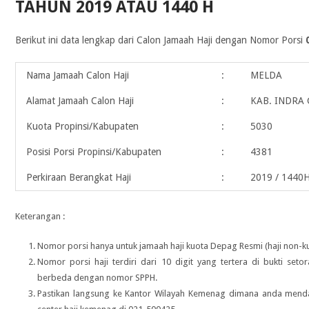
TAHUN 2019 ATAU 1440 H
Berikut ini data lengkap dari Calon Jamaah Haji dengan Nomor Porsi
Nama Jamaah Calon Haji
:
MELDA
Alamat Jamaah Calon Haji
:
KAB. INDRA G
Kuota Propinsi/Kabupaten
:
5030
Posisi Porsi Propinsi/Kabupaten
:
4381
Perkiraan Berangkat Haji
:
2019 / 1440
Keterangan :
Nomor porsi hanya untuk jamaah haji kuota Depag Resmi (haji non-ku
Nomor porsi haji terdiri dari 10 digit yang tertera di bukti seto
berbeda dengan nomor SPPH.
Pastikan langsung ke Kantor Wilayah Kemenag dimana anda menda