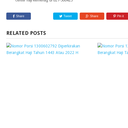
center haji kemenag di 021-500425
Share
Tweet
Share
Pin it
RELATED POSTS
NOMOR
PORSI
1300602792
DIPERKIRAKAN
BERANGKAT
HAJI
TAHUN
1443
ATAU
2022
H
Webmaster
14