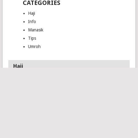
CATEGORIES
Haji
Info
Manasik
Tips
Umroh
Haji
ARAB SAUDI
JADWAL
PESAWAT SAUDIA
UMUMKAN
KEBERANGKATAN
AIRLINES UNTUK
PENUTUPAN
DAN KEPULANGAN
LIMA EMBARKASI