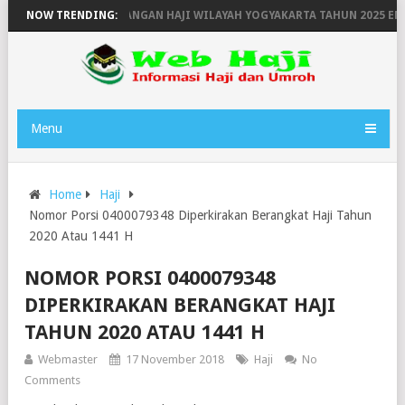
NGKATAN DAN KEPULANGAN HAJI WILAYAH YOGYAKARTA TAHUN 2025 EMBA
NOW TRENDING:
Menu
Home
Haji
Nomor Porsi 0400079348 Diperkirakan Berangkat Haji Tahun
2020 Atau 1441 H
NOMOR PORSI 0400079348
DIPERKIRAKAN BERANGKAT HAJI
TAHUN 2020 ATAU 1441 H
Webmaster
17 November 2018
Haji
No
Comments