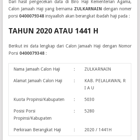
Dari hasil pengecekan data di Biro Haji Kementerian Agama,
Calon Jamaah Haji yang bernama
ZULKARNAIN
dengan nomer
porsi
0400079348
insyaalloh akan berangkat ibadah haji pada :
TAHUN 2020 ATAU 1441 H
Berikut ini data lengkap dari Calon Jamaah Haji dengan Nomor
Porsi
0400079348
:
Nama Jamaah Calon Haji
:
ZULKARNAIN
Alamat Jamaah Calon Haji
:
KAB. PELALAWAN, R
I A U
Kuota Propinsi/Kabupaten
:
5030
Posisi Porsi
:
5280
Propinsi/Kabupaten
Perkiraan Berangkat Haji
:
2020 / 1441H