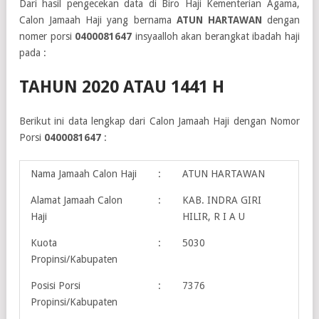
Dari hasil pengecekan data di Biro Haji Kementerian Agama,
Calon Jamaah Haji yang bernama
ATUN HARTAWAN
dengan
nomer porsi
0400081647
insyaalloh akan berangkat ibadah haji
pada :
TAHUN 2020 ATAU 1441 H
Berikut ini data lengkap dari Calon Jamaah Haji dengan Nomor
Porsi
0400081647
:
Nama Jamaah Calon Haji
:
ATUN HARTAWAN
Alamat Jamaah Calon
:
KAB. INDRA GIRI
Haji
HILIR, R I A U
Kuota
:
5030
Propinsi/Kabupaten
Posisi Porsi
:
7376
Propinsi/Kabupaten