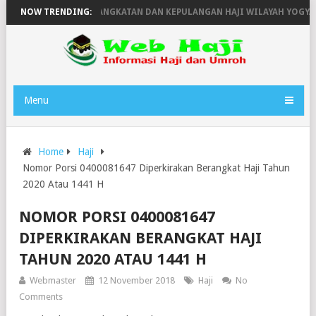
H
NOW TRENDING:
JADWAL KEBERANGKATAN DAN KEPULANGAN HAJI WILAYAH YOGYAKA
Menu
Home
Haji
Nomor Porsi 0400081647 Diperkirakan Berangkat Haji Tahun
2020 Atau 1441 H
NOMOR PORSI 0400081647
DIPERKIRAKAN BERANGKAT HAJI
TAHUN 2020 ATAU 1441 H
Webmaster
12 November 2018
Haji
No
Comments