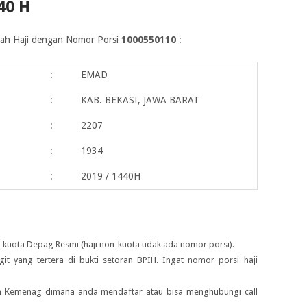
40 H
maah Haji dengan Nomor Porsi
1000550110
:
:
EMAD
:
KAB. BEKASI, JAWA BARAT
:
2207
:
1934
:
2019 / 1440H
 kuota Depag Resmi (haji non-kuota tidak ada nomor porsi).
igit yang tertera di bukti setoran BPIH. Ingat nomor porsi haji
ah Kemenag dimana anda mendaftar atau bisa menghubungi call