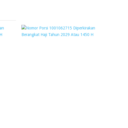
November
2018
NOMOR
NOMOR
PORSI
PORSI
2800160977
100106271
DIPERKIRAKAN
DIPERKIR
BERANGKAT
BERANGKA
HAJI
HAJI
TAHUN
TAHUN
2023
2029
ATAU
ATAU
1444
1450
H
H
Webmaster
Webmaster
12
11
October
November
2019
2018