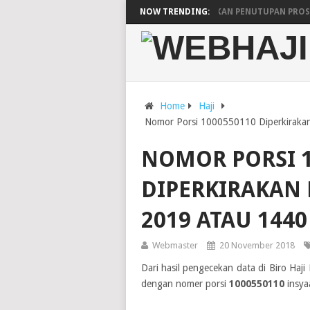
ARAB SAUDI UMUMKAN PENUTUPAN PROSE
NOW TRENDING:
JADWAL KEBERANGKATAN DAN KEPULANGA
PESAWAT SAUDIA AIRLINES UNTUK LIMA
Home
Haji
Nomor Porsi 1000550110 Diperkirakan
NOMOR PORSI 1
DIPERKIRAKAN 
2019 ATAU 1440
Webmaster
20 November 2018
Dari hasil pengecekan data di Biro Ha
dengan nomer porsi
1000550110
insya