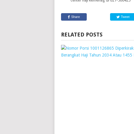
center haji kemenag di 021-500425
Share
Tweet
RELATED POSTS