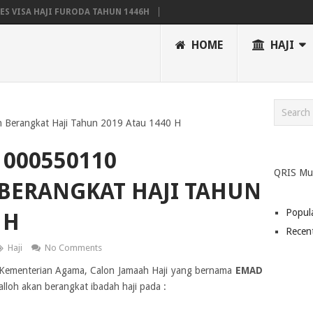
S VISA HAJI FURODA TAHUN 1446H
N HAJI WILAYAH YOGYAKARTA TAHUN 2025 EMBARKASI SOLO
HOME
HAJI
 EMBARKASI
JADWAL RENCANA PERJALANAN HAJI (RPH) TAHUN 2023 / 14
 Berangkat Haji Tahun 2019 Atau 1440 H
000550110
QRIS Mu
BERANGKAT HAJI TAHUN
Popul
 H
Recen
Haji
No Comments
ji Kementerian Agama, Calon Jamaah Haji yang bernama
EMAD
alloh akan berangkat ibadah haji pada :