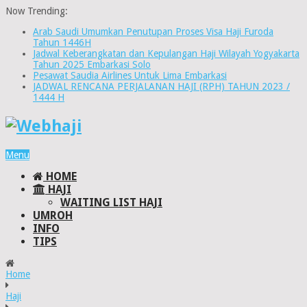
Now Trending:
Arab Saudi Umumkan Penutupan Proses Visa Haji Furoda
Tahun 1446H
Jadwal Keberangkatan dan Kepulangan Haji Wilayah Yogyakarta
Tahun 2025 Embarkasi Solo
Pesawat Saudia Airlines Untuk Lima Embarkasi
JADWAL RENCANA PERJALANAN HAJI (RPH) TAHUN 2023 /
1444 H
Menu
HOME
HAJI
WAITING LIST HAJI
UMROH
INFO
TIPS
Home
Haji