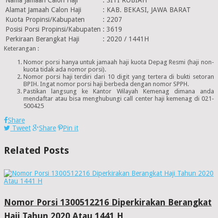
Alamat Jamaah Calon Haji
:
KAB. BEKASI, JAWA BARAT
Kuota Propinsi/Kabupaten
:
2207
Posisi Porsi Propinsi/Kabupaten
:
3619
Perkiraan Berangkat Haji
:
2020 / 1441H
Keterangan :
Nomor porsi hanya untuk jamaah haji kuota Depag Resmi (haji non-
kuota tidak ada nomor porsi).
Nomor porsi haji terdiri dari 10 digit yang tertera di bukti setoran
BPIH. Ingat nomor porsi haji berbeda dengan nomor SPPH.
Pastikan langsung ke Kantor Wilayah Kemenag dimana anda
mendaftar atau bisa menghubungi call center haji kemenag di 021-
500425
Share
Tweet
Share
Pin it
Related Posts
Nomor Porsi 1300512216 Diperkirakan Berangkat
Haji Tahun 2020 Atau 1441 H