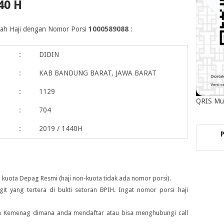
40 H
maah Haji dengan Nomor Porsi
1000589088
:
:
DIDIN
:
KAB BANDUNG BARAT, JAWA BARAT
:
1129
QRIS Mu
:
704
:
2019 / 1440H
 kuota Depag Resmi (haji non-kuota tidak ada nomor porsi).
igit yang tertera di bukti setoran BPIH. Ingat nomor porsi haji
ah Kemenag dimana anda mendaftar atau bisa menghubungi call