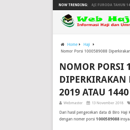
B SAUDI UMUMKAN PENUTUPAN PROSES VISA HAJI FURODA TAHUN 1446H
NOW TRENDING:
Home
Haji
Nomor Porsi 1000589088 Diperkirakan
NOMOR PORSI 1
DIPERKIRAKAN 
2019 ATAU 1440
Webmaster
13 November 2018
Dari hasil pengecekan data di Biro Ha
dengan nomer porsi
1000589088
insya