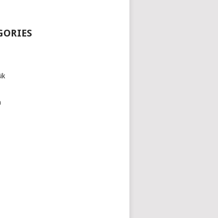
GORIES
ik
h