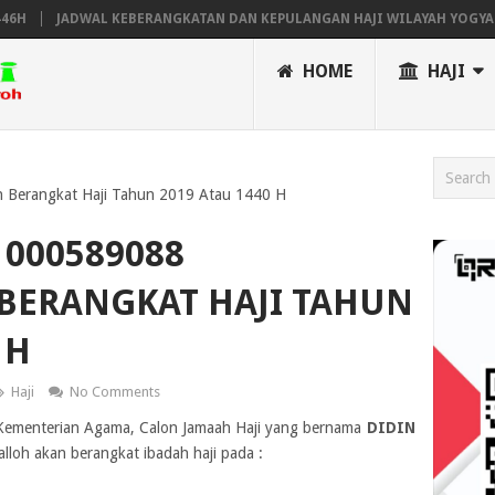
JADWAL KEBERANGKATAN DAN KEPULANGAN HAJI WILAYAH YOGYAKART
HOME
HAJI
 Berangkat Haji Tahun 2019 Atau 1440 H
000589088
BERANGKAT HAJI TAHUN
 H
Haji
No Comments
ji Kementerian Agama, Calon Jamaah Haji yang bernama
DIDIN
alloh akan berangkat ibadah haji pada :