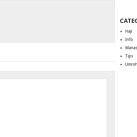
CATE
Haji
Info
Manas
Tips
Umro