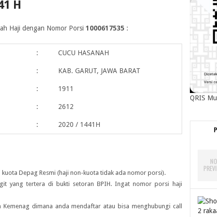
41 H
maah Haji dengan Nomor Porsi
1000617535
:
:
CUCU HASANAH
:
KAB. GARUT, JAWA BARAT
:
1911
QRIS Mu
:
2612
:
2020 / 1441H
 kuota Depag Resmi (haji non-kuota tidak ada nomor porsi).
igit yang tertera di bukti setoran BPIH. Ingat nomor porsi haji
ah Kemenag dimana anda mendaftar atau bisa menghubungi call