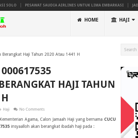
SOLO
PESAWAT SAUDIA AIRLINES UNTUK LIMA EMBARKASI
JADWAL
HOME
HAJI
 Berangkat Haji Tahun 2020 Atau 1441 H
000617535
BERANGKAT HAJI TAHUN
 H
Haji
No Comments
ji Kementerian Agama, Calon Jamaah Haji yang bernama
CUCU
7535
insyaalloh akan berangkat ibadah haji pada :