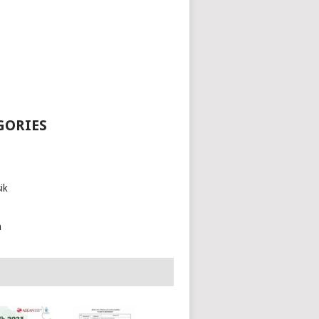
GORIES
ik
h