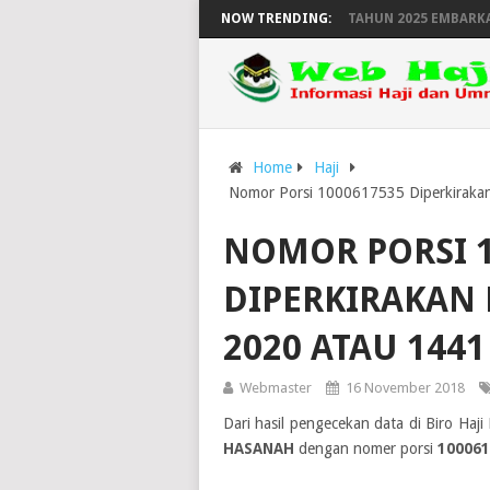
 DAN KEPULANGAN HAJI WILAYAH YOGYAKARTA TAHUN 2025 EMBARKASI 
NOW TRENDING:
Home
Haji
Nomor Porsi 1000617535 Diperkirakan
NOMOR PORSI 1
DIPERKIRAKAN 
2020 ATAU 1441
Webmaster
16 November 2018
Dari hasil pengecekan data di Biro Ha
HASANAH
dengan nomer porsi
100061