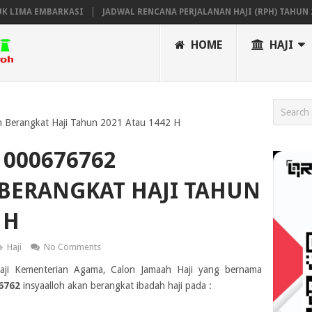
IMA EMBARKASI
JADWAL RENCANA PERJALANAN HAJI (RPH) TAHUN 2023 
HOME
HAJI
 Berangkat Haji Tahun 2021 Atau 1442 H
000676762
BERANGKAT HAJI TAHUN
 H
Haji
No Comments
Haji Kementerian Agama, Calon Jamaah Haji yang bernama
6762
insyaalloh akan berangkat ibadah haji pada :