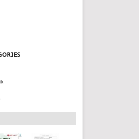
GORIES
ik
h