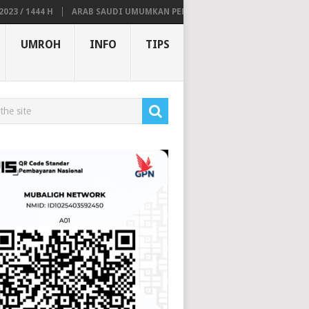
/ 1444 H
ARAB SAUDI UMUMKAN PENUTUPAN PROSES VISA HAJI FURO
UMROH
INFO
TIPS