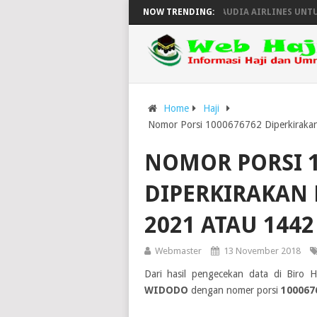
A TAHUN 2025 EMBARKASI SOLO
NOW TRENDING:
PESAWAT SAUDIA AIRLINES UNTUK L
Home
Haji
Nomor Porsi 1000676762 Diperkirakan
NOMOR PORSI 1
DIPERKIRAKAN 
2021 ATAU 1442
Webmaster
13 November 2018
Dari hasil pengecekan data di Biro 
WIDODO
dengan nomer porsi
100067