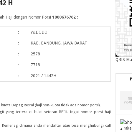
42 H
maah Haji dengan Nomor Porsi
1000676762
:
:
WIDODO
:
KAB. BANDUNG, JAWA BARAT
:
2578
QRIS Mu
:
7718
:
2021 / 1442H
 kuota Depag Resmi (haji non-kuota tidak ada nomor porsi).
igit yang tertera di bukti setoran BPIH. Ingat nomor porsi haji
ah Kemenag dimana anda mendaftar atau bisa menghubungi call