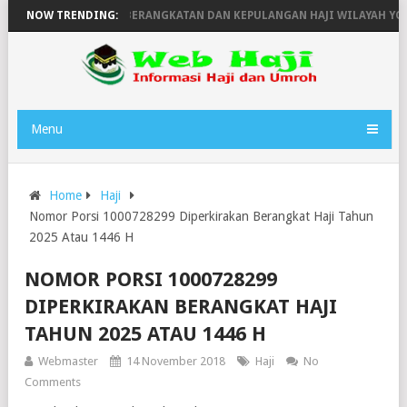
446H
NOW TRENDING:
JADWAL KEBERANGKATAN DAN KEPULANGAN HAJI WILAYAH YOGY
Menu
Home
Haji
Nomor Porsi 1000728299 Diperkirakan Berangkat Haji Tahun
2025 Atau 1446 H
NOMOR PORSI 1000728299
DIPERKIRAKAN BERANGKAT HAJI
TAHUN 2025 ATAU 1446 H
Webmaster
14 November 2018
Haji
No
Comments