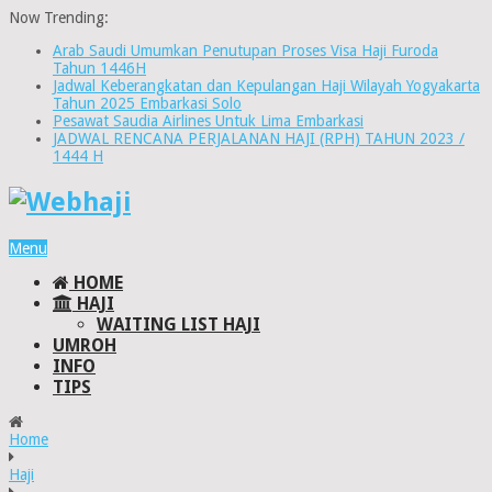
Now Trending:
Arab Saudi Umumkan Penutupan Proses Visa Haji Furoda
Tahun 1446H
Jadwal Keberangkatan dan Kepulangan Haji Wilayah Yogyakarta
Tahun 2025 Embarkasi Solo
Pesawat Saudia Airlines Untuk Lima Embarkasi
JADWAL RENCANA PERJALANAN HAJI (RPH) TAHUN 2023 /
1444 H
Menu
HOME
HAJI
WAITING LIST HAJI
UMROH
INFO
TIPS
Home
Haji