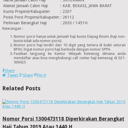
Alamat Jamaah Calon Haji
:
KAB. BEKASI, JAWA BARAT
Kuota Propinsi/Kabupaten
:
2207
Posisi Porsi Propinsi/Kabupaten
:
26112
Perkiraan Berangkat Haji
:
2030 / 1451H
Keterangan :
Nomor porsi hanya untuk jamaah haji kuota Depag Resmi (haji non-
kuota tidak ada nomor porsi).
Nomor porsi haji terdiri dari 10 digit yang tertera di bukti setoran
BPIH. Ingat nomor porsi haji berbeda dengan nomor SPPH.
Pastikan langsung ke Kantor Wilayah Kemenag dimana anda
mendaftar atau bisa menghubungi call center haji kemenag di 021-
500425
Share
Tweet
Share
Pin it
Related Posts
Nomor Porsi 1300473118 Diperkirakan Berangkat
Haji Tahun 2019 Atau 1440 H