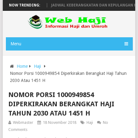
URODA TAHUN 1446H
NOW TRENDING:
JADWAL KEBERANGKATAN DAN KEPULANGAN HAJI
Menu
Home
Haji
Nomor Porsi 1000949854 Diperkirakan Berangkat Haji Tahun
2030 Atau 1451 H
NOMOR PORSI 1000949854
DIPERKIRAKAN BERANGKAT HAJI
TAHUN 2030 ATAU 1451 H
Webmaster
18 November 2018
Haji
No
Comments