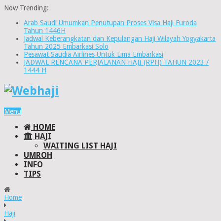
Now Trending:
Arab Saudi Umumkan Penutupan Proses Visa Haji Furoda
Tahun 1446H
Jadwal Keberangkatan dan Kepulangan Haji Wilayah Yogyakarta
Tahun 2025 Embarkasi Solo
Pesawat Saudia Airlines Untuk Lima Embarkasi
JADWAL RENCANA PERJALANAN HAJI (RPH) TAHUN 2023 /
1444 H
Menu
HOME
HAJI
WAITING LIST HAJI
UMROH
INFO
TIPS
Home
Haji