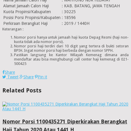
Alamat Jamaah Calon Haji
:
KAB. BATANG, JAWA TENGAH
Kuota Propinsi/Kabupaten
:
30225
Posisi Porsi Propinsi/Kabupaten
:
18596
Perkiraan Berangkat Haji
:
2019 / 1440H
Keterangan :
Nomor porsi hanya untuk jamaah haji kuota Depag Resmi (haji non-
kuota tidak ada nomor porsi).
Nomor porsi haji terdiri dari 10 digit yang tertera di bukti setoran
BPIH. Ingat nomor porsi haji berbeda dengan nomor SPPH.
Pastikan langsung ke Kantor Wilayah Kemenag dimana anda
mendaftar atau bisa menghubungi call center haji kemenag di 021-
500425
Share
Tweet
Share
Pin it
Related Posts
Nomor Porsi 1100435271 Diperkirakan Berangkat
Haji Tahun 2020 Atau 1441 H