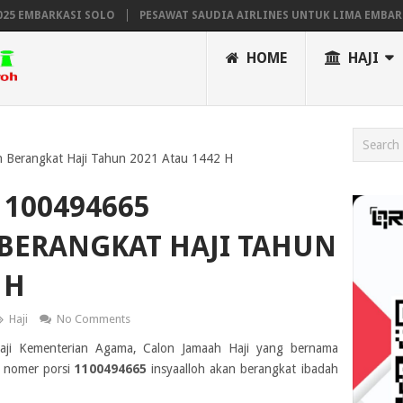
EMBARKASI SOLO
PESAWAT SAUDIA AIRLINES UNTUK LIMA EMBARKAS
HOME
HAJI
 Berangkat Haji Tahun 2021 Atau 1442 H
100494665
BERANGKAT HAJI TAHUN
 H
Haji
No Comments
Haji Kementerian Agama, Calon Jamaah Haji yang bernama
 nomer porsi
1100494665
insyaalloh akan berangkat ibadah