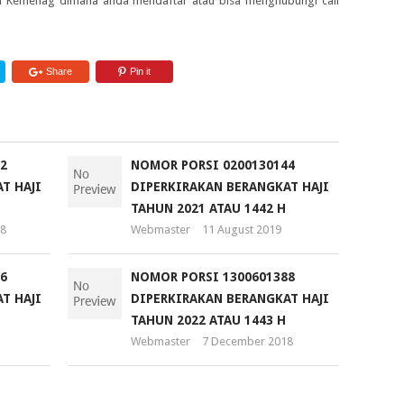
ah Kemenag dimana anda mendaftar atau bisa menghubungi call
Share
Pin it
2
NOMOR PORSI 0200130144
T HAJI
DIPERKIRAKAN BERANGKAT HAJI
TAHUN 2021 ATAU 1442 H
8
Webmaster
11 August 2019
6
NOMOR PORSI 1300601388
T HAJI
DIPERKIRAKAN BERANGKAT HAJI
TAHUN 2022 ATAU 1443 H
Webmaster
7 December 2018