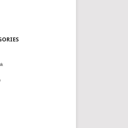
GORIES
ik
h