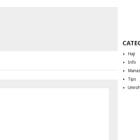
CATE
Haji
Info
Manas
Tips
Umro