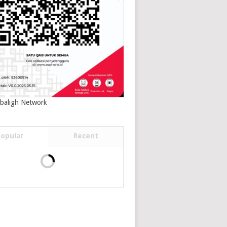
baligh Network
Popular
Recent