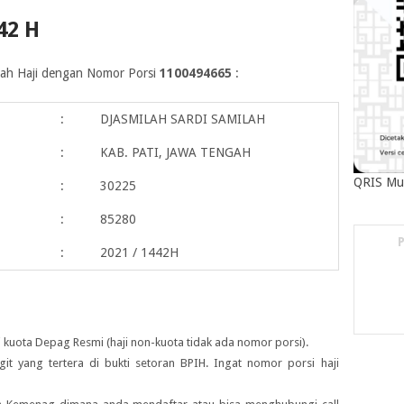
42 H
maah Haji dengan Nomor Porsi
1100494665
:
:
DJASMILAH SARDI SAMILAH
:
KAB. PATI, JAWA TENGAH
QRIS Mu
:
30225
:
85280
:
2021 / 1442H
 kuota Depag Resmi (haji non-kuota tidak ada nomor porsi).
igit yang tertera di bukti setoran BPIH. Ingat nomor porsi haji