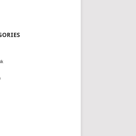
GORIES
ik
h