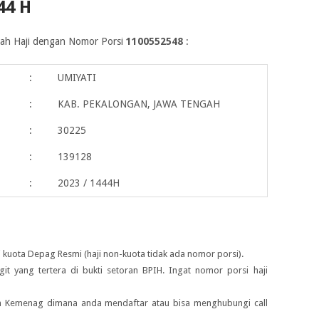
44 H
maah Haji dengan Nomor Porsi
1100552548
:
:
UMIYATI
:
KAB. PEKALONGAN, JAWA TENGAH
:
30225
:
139128
:
2023 / 1444H
 kuota Depag Resmi (haji non-kuota tidak ada nomor porsi).
igit yang tertera di bukti setoran BPIH. Ingat nomor porsi haji
ah Kemenag dimana anda mendaftar atau bisa menghubungi call