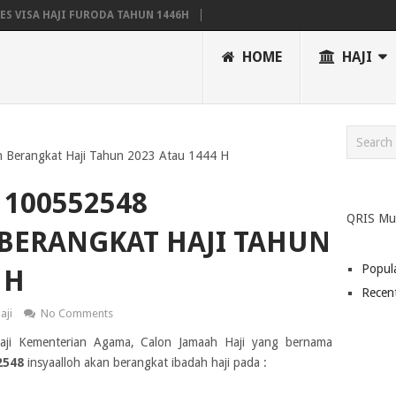
S VISA HAJI FURODA TAHUN 1446H
N HAJI WILAYAH YOGYAKARTA TAHUN 2025 EMBARKASI SOLO
HOME
HAJI
 EMBARKASI
JADWAL RENCANA PERJALANAN HAJI (RPH) TAHUN 2023 / 14
 Berangkat Haji Tahun 2023 Atau 1444 H
100552548
QRIS Mu
BERANGKAT HAJI TAHUN
Popul
 H
Recen
aji
No Comments
Haji Kementerian Agama, Calon Jamaah Haji yang bernama
2548
insyaalloh akan berangkat ibadah haji pada :