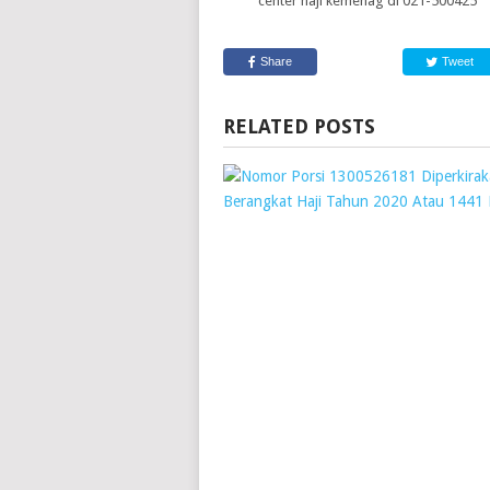
center haji kemenag di 021-500425
Share
Tweet
RELATED POSTS