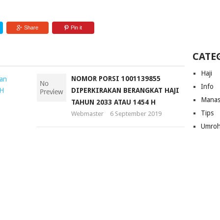
Share
Pin it
CATE
Haji
NOMOR
NOMOR PORSI 1001139855
Info
PORSI
DIPERKIRAKAN BERANGKAT HAJI
Manas
1300526181
TAHUN 2033 ATAU 1454 H
Tips
DIPERKIRAKAN
Webmaster
6 September 2019
BERANGKAT
Umro
HAJI
TAHUN
2020
ATAU
1441
H
Webmaster
3