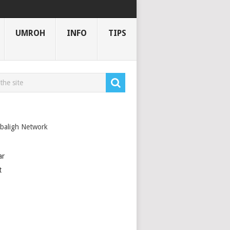
UMROH
INFO
TIPS
44 H
baligh Network
ar
t