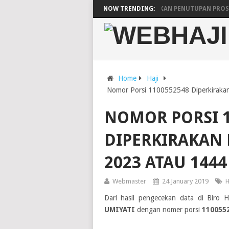
ARAB SAUDI UMUMKAN PENUTUPAN PROSE
NOW TRENDING:
JADWAL KEBERANGKATAN DAN KEPULANGA
PESAWAT SAUDIA AIRLINES UNTUK LIMA
Home
Haji
Nomor Porsi 1100552548 Diperkirakan
NOMOR PORSI 1
DIPERKIRAKAN 
2023 ATAU 1444
Webmaster
24 January 2019
H
Dari hasil pengecekan data di Biro 
UMIYATI
dengan nomer porsi
110055