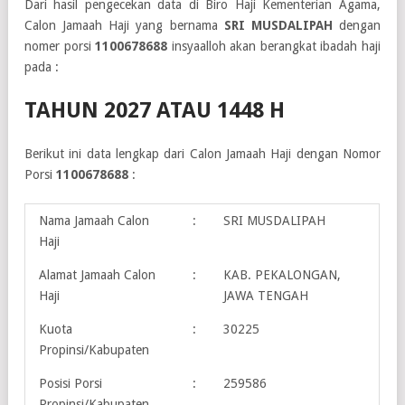
Dari hasil pengecekan data di Biro Haji Kementerian Agama,
Calon Jamaah Haji yang bernama
SRI MUSDALIPAH
dengan
nomer porsi
1100678688
insyaalloh akan berangkat ibadah haji
pada :
TAHUN 2027 ATAU 1448 H
Berikut ini data lengkap dari Calon Jamaah Haji dengan Nomor
Porsi
1100678688
:
Nama Jamaah Calon
:
SRI MUSDALIPAH
Haji
Alamat Jamaah Calon
:
KAB. PEKALONGAN,
Haji
JAWA TENGAH
Kuota
:
30225
Propinsi/Kabupaten
Posisi Porsi
:
259586
Propinsi/Kabupaten