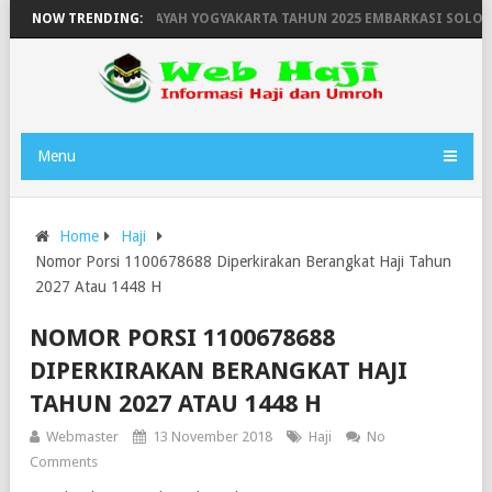
PULANGAN HAJI WILAYAH YOGYAKARTA TAHUN 2025 EMBARKASI SOLO
NOW TRENDING:
Menu
Home
Haji
Nomor Porsi 1100678688 Diperkirakan Berangkat Haji Tahun
2027 Atau 1448 H
NOMOR PORSI 1100678688
DIPERKIRAKAN BERANGKAT HAJI
TAHUN 2027 ATAU 1448 H
Webmaster
13 November 2018
Haji
No
Comments