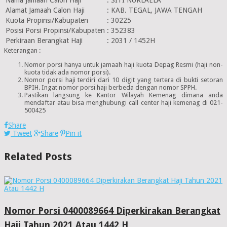
Alamat Jamaah Calon Haji
:
KAB. TEGAL, JAWA TENGAH
Kuota Propinsi/Kabupaten
:
30225
Posisi Porsi Propinsi/Kabupaten
:
352383
Perkiraan Berangkat Haji
:
2031 / 1452H
Keterangan :
Nomor porsi hanya untuk jamaah haji kuota Depag Resmi (haji non-
kuota tidak ada nomor porsi).
Nomor porsi haji terdiri dari 10 digit yang tertera di bukti setoran
BPIH. Ingat nomor porsi haji berbeda dengan nomor SPPH.
Pastikan langsung ke Kantor Wilayah Kemenag dimana anda
mendaftar atau bisa menghubungi call center haji kemenag di 021-
500425
Share
Tweet
Share
Pin it
Related Posts
Nomor Porsi 0400089664 Diperkirakan Berangkat
Haji Tahun 2021 Atau 1442 H