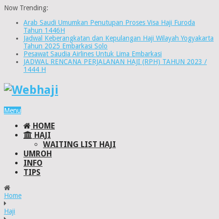
Now Trending:
Arab Saudi Umumkan Penutupan Proses Visa Haji Furoda
Tahun 1446H
Jadwal Keberangkatan dan Kepulangan Haji Wilayah Yogyakarta
Tahun 2025 Embarkasi Solo
Pesawat Saudia Airlines Untuk Lima Embarkasi
JADWAL RENCANA PERJALANAN HAJI (RPH) TAHUN 2023 /
1444 H
Menu
HOME
HAJI
WAITING LIST HAJI
UMROH
INFO
TIPS
Home
Haji