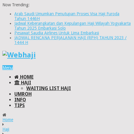
Now Trending:
Arab Saudi Umumkan Penutupan Proses Visa Haji Furoda
Tahun 1446H
Jadwal Keberangkatan dan Kepulangan Haji Wilayah Yogyakarta
Tahun 2025 Embarkasi Solo
Pesawat Saudia Airlines Untuk Lima Embarkasi
JADWAL RENCANA PERJALANAN HAJI (RPH) TAHUN 2023 /
1444 H
Menu
HOME
HAJI
WAITING LIST HAJI
UMROH
INFO
TIPS
Home
Haji