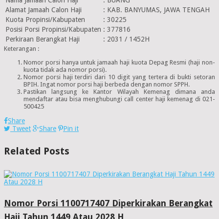
Alamat Jamaah Calon Haji
:
KAB. BANYUMAS, JAWA TENGAH
Kuota Propinsi/Kabupaten
:
30225
Posisi Porsi Propinsi/Kabupaten
:
377816
Perkiraan Berangkat Haji
:
2031 / 1452H
Keterangan :
Nomor porsi hanya untuk jamaah haji kuota Depag Resmi (haji non-
kuota tidak ada nomor porsi).
Nomor porsi haji terdiri dari 10 digit yang tertera di bukti setoran
BPIH. Ingat nomor porsi haji berbeda dengan nomor SPPH.
Pastikan langsung ke Kantor Wilayah Kemenag dimana anda
mendaftar atau bisa menghubungi call center haji kemenag di 021-
500425
Share
Tweet
Share
Pin it
Related Posts
Nomor Porsi 1100717407 Diperkirakan Berangkat
Haji Tahun 1449 Atau 2028 H