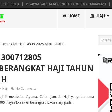
SI SOLO
PESAWAT SAUDIA AIRLINES UNTUK LIMA EMBARKASI
JAD
HOME
HAJI
 Berangkat Haji Tahun 2025 Atau 1446 H
300712805
BERANGKAT HAJI TAHUN
 H
Haji
No Comments
Haji Kementerian Agama, Calon Jamaah Haji yang bernama
805
insyaalloh akan berangkat ibadah haji pada :