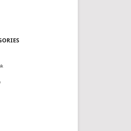
GORIES
ik
h