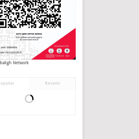
baligh Network
Popular
Recent