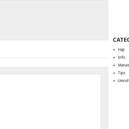
CATE
Haji
Info
Manas
Tips
Umro