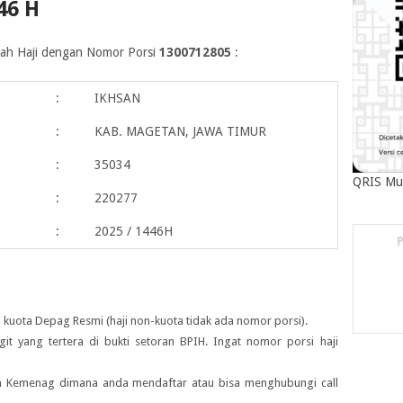
46 H
maah Haji dengan Nomor Porsi
1300712805
:
:
IKHSAN
:
KAB. MAGETAN, JAWA TIMUR
:
35034
QRIS Mu
:
220277
:
2025 / 1446H
 kuota Depag Resmi (haji non-kuota tidak ada nomor porsi).
igit yang tertera di bukti setoran BPIH. Ingat nomor porsi haji
ah Kemenag dimana anda mendaftar atau bisa menghubungi call