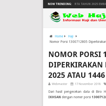
ATAN DAN KEPULANGAN HAJI WILAYAH YOGYAKARTA TAHUN 2025 EMBARKA
NOW TRENDING:
Home
Haji
Nomor Porsi 1300712805 Diperkirakan
NOMOR PORSI 1
DIPERKIRAKAN 
2025 ATAU 1446
Webmaster
17 November 2018
Dari hasil pengecekan data di Biro 
IKHSAN
dengan nomer porsi
1300712