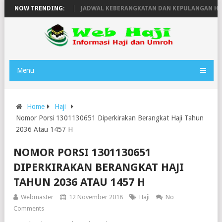
URODA TAHUN 1446H
NOW TRENDING:
JADWAL KEBERANGKATAN DAN KEPULANGAN HAJI 
Menu
Home
Haji
Nomor Porsi 1301130651 Diperkirakan Berangkat Haji Tahun
2036 Atau 1457 H
NOMOR PORSI 1301130651
DIPERKIRAKAN BERANGKAT HAJI
TAHUN 2036 ATAU 1457 H
Webmaster
12 November 2018
Haji
No
Comments