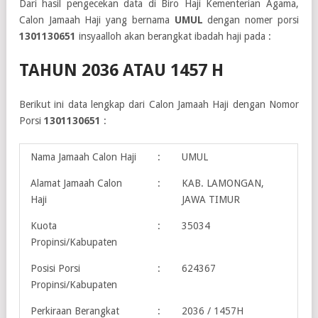
Dari hasil pengecekan data di Biro Haji Kementerian Agama,
Calon Jamaah Haji yang bernama
UMUL
dengan nomer porsi
1301130651
insyaalloh akan berangkat ibadah haji pada :
TAHUN 2036 ATAU 1457 H
Berikut ini data lengkap dari Calon Jamaah Haji dengan Nomor
Porsi
1301130651
:
Nama Jamaah Calon Haji
:
UMUL
Alamat Jamaah Calon
:
KAB. LAMONGAN,
Haji
JAWA TIMUR
Kuota
:
35034
Propinsi/Kabupaten
Posisi Porsi
:
624367
Propinsi/Kabupaten
Perkiraan Berangkat
:
2036 / 1457H