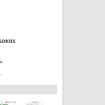
GORIES
ik
h