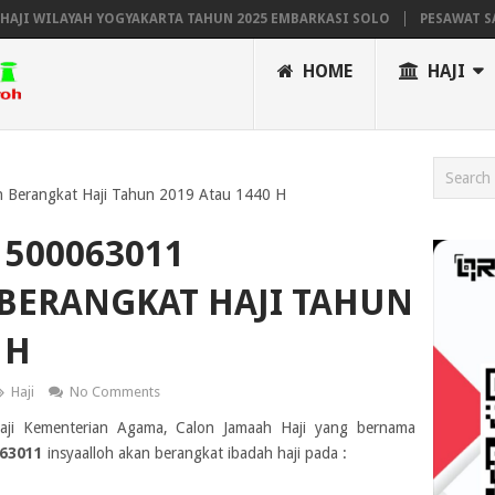
 WILAYAH YOGYAKARTA TAHUN 2025 EMBARKASI SOLO
PESAWAT SAUDI
HOME
HAJI
 Berangkat Haji Tahun 2019 Atau 1440 H
500063011
BERANGKAT HAJI TAHUN
 H
Haji
No Comments
Haji Kementerian Agama, Calon Jamaah Haji yang bernama
63011
insyaalloh akan berangkat ibadah haji pada :