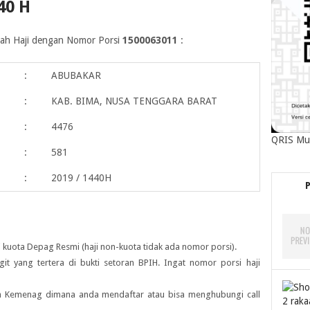
40 H
maah Haji dengan Nomor Porsi
1500063011
:
:
ABUBAKAR
:
KAB. BIMA, NUSA TENGGARA BARAT
:
4476
QRIS Mu
:
581
:
2019 / 1440H
 kuota Depag Resmi (haji non-kuota tidak ada nomor porsi).
igit yang tertera di bukti setoran BPIH. Ingat nomor porsi haji
ah Kemenag dimana anda mendaftar atau bisa menghubungi call