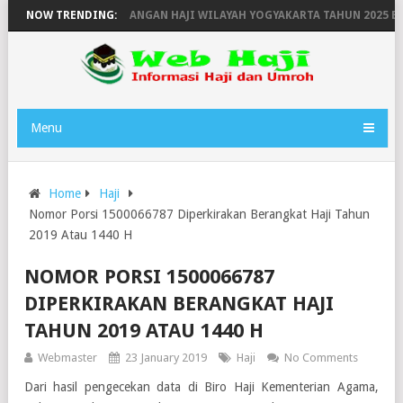
NGKATAN DAN KEPULANGAN HAJI WILAYAH YOGYAKARTA TAHUN 2025 EMB
NOW TRENDING:
Menu
Home
Haji
Nomor Porsi 1500066787 Diperkirakan Berangkat Haji Tahun
2019 Atau 1440 H
NOMOR PORSI 1500066787
DIPERKIRAKAN BERANGKAT HAJI
TAHUN 2019 ATAU 1440 H
Webmaster
23 January 2019
Haji
No Comments
Dari hasil pengecekan data di Biro Haji Kementerian Agama,