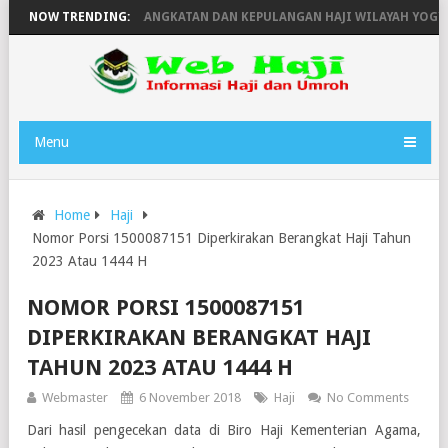
6H
NOW TRENDING:
JADWAL KEBERANGKATAN DAN KEPULANGAN HAJI WILAYAH YOGYAK
Menu
Home
Haji
Nomor Porsi 1500087151 Diperkirakan Berangkat Haji Tahun
2023 Atau 1444 H
NOMOR PORSI 1500087151
DIPERKIRAKAN BERANGKAT HAJI
TAHUN 2023 ATAU 1444 H
Webmaster
6 November 2018
Haji
No Comments
Dari hasil pengecekan data di Biro Haji Kementerian Agama,