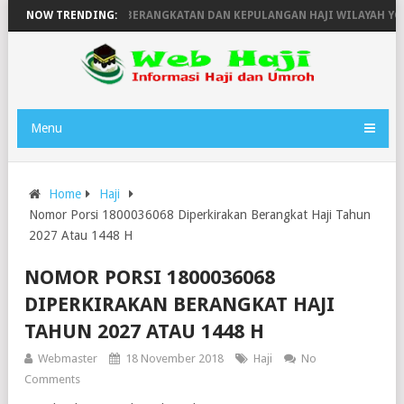
1446H
NOW TRENDING:
JADWAL KEBERANGKATAN DAN KEPULANGAN HAJI WILAYAH YOGY
Menu
Home
Haji
Nomor Porsi 1800036068 Diperkirakan Berangkat Haji Tahun
2027 Atau 1448 H
NOMOR PORSI 1800036068
DIPERKIRAKAN BERANGKAT HAJI
TAHUN 2027 ATAU 1448 H
Webmaster
18 November 2018
Haji
No
Comments