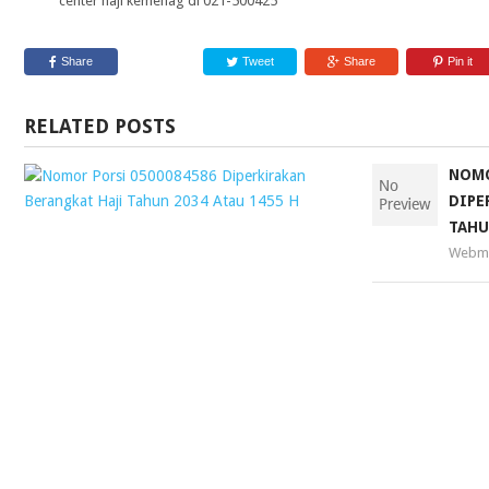
center haji kemenag di 021-500425
Share
Tweet
Share
Pin it
RELATED POSTS
NOMOR
NOMO
PORSI
DIPE
0500084586
TAHU
DIPERKIRAKAN
Webma
BERANGKAT
HAJI
TAHUN
2034
ATAU
1455
H
Webmaster
25