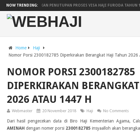
ARAB SAUDI UMUMKAN PENUTUPAN PROSES VISA HAJI FURODA TAHUN 
NOW TRENDING:
JADWAL KEBERANGKATAN DAN KEPULANGAN HAJI WILAYAH YOGYAKARTA
PESAWAT SAUDIA AIRLINES UNTUK LIMA EMBARKASI
JADWAL RENCA
Home
Haji
Nomor Porsi 2300182785 Diperkirakan Berangkat Haji Tahun 2026
NOMOR PORSI 2300182785
DIPERKIRAKAN BERANGKAT
2026 ATAU 1447 H
Webmaster
20 November 2018
Haji
No Comments
Dari hasil pengecekan data di Biro Haji Kementerian Agama, Ca
AMINAH
dengan nomer porsi
2300182785
insyaalloh akan berangkat