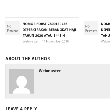
January
2019
NOMOR PORSI 2800130436
NOMO
DIPERKIRAKAN BERANGKAT HAJI
DIPE
TAHUN 2020 ATAU 1441 H
TAHU
Webmaster
11 November 2018
Webma
ABOUT THE AUTHOR
Webmaster
LEAVE A REPLY