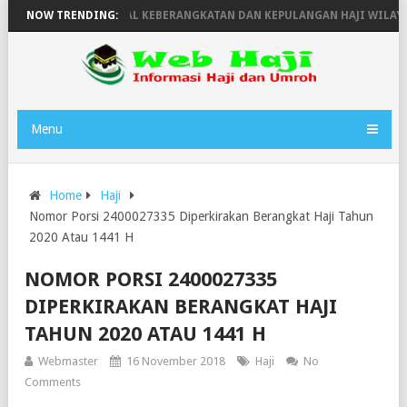
HUN 1446H
NOW TRENDING:
JADWAL KEBERANGKATAN DAN KEPULANGAN HAJI WILAYAH 
Menu
Home
Haji
Nomor Porsi 2400027335 Diperkirakan Berangkat Haji Tahun
2020 Atau 1441 H
NOMOR PORSI 2400027335
DIPERKIRAKAN BERANGKAT HAJI
TAHUN 2020 ATAU 1441 H
Webmaster
16 November 2018
Haji
No
Comments