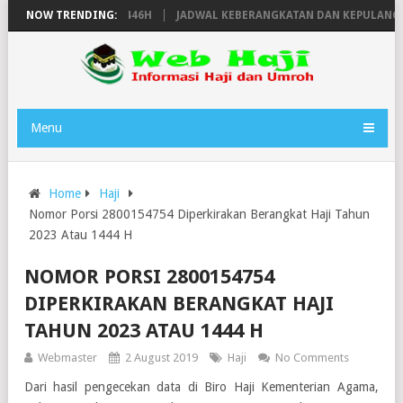
JI FURODA TAHUN 1446H
NOW TRENDING:
JADWAL KEBERANGKATAN DAN KEPULANGAN 
Menu
Home
Haji
Nomor Porsi 2800154754 Diperkirakan Berangkat Haji Tahun
2023 Atau 1444 H
NOMOR PORSI 2800154754
DIPERKIRAKAN BERANGKAT HAJI
TAHUN 2023 ATAU 1444 H
Webmaster
2 August 2019
Haji
No Comments
Dari hasil pengecekan data di Biro Haji Kementerian Agama,