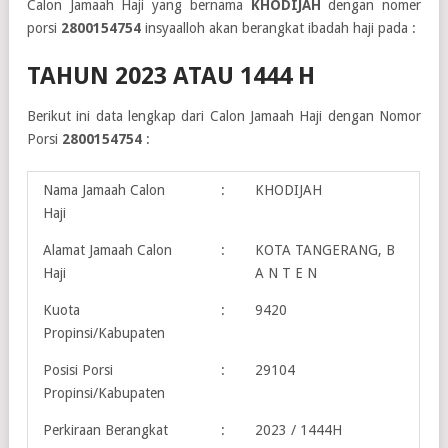
Calon Jamaah Haji yang bernama
KHODIJAH
dengan nomer
porsi
2800154754
insyaalloh akan berangkat ibadah haji pada :
TAHUN 2023 ATAU 1444 H
Berikut ini data lengkap dari Calon Jamaah Haji dengan Nomor
Porsi
2800154754
:
Nama Jamaah Calon
:
KHODIJAH
Haji
Alamat Jamaah Calon
:
KOTA TANGERANG, B
Haji
A N T E N
Kuota
:
9420
Propinsi/Kabupaten
Posisi Porsi
:
29104
Propinsi/Kabupaten
Perkiraan Berangkat
:
2023 / 1444H