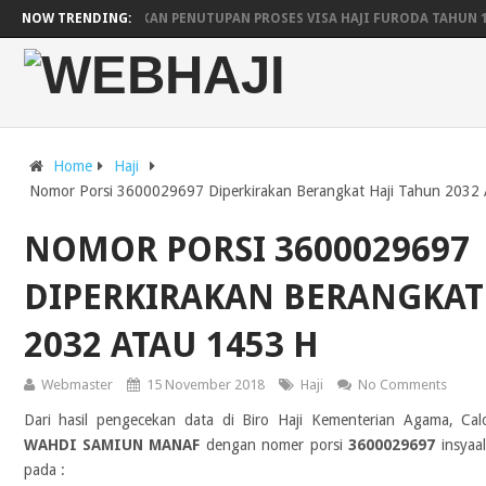
ARAB SAUDI UMUMKAN PENUTUPAN PROSES VISA HAJI FURODA TAHUN 
NOW TRENDING:
JADWAL KEBERANGKATAN DAN KEPULANGAN HAJI WILAYAH YOGYAKARTA
PESAWAT SAUDIA AIRLINES UNTUK LIMA EMBARKASI
JADWAL RENCA
Home
Haji
Nomor Porsi 3600029697 Diperkirakan Berangkat Haji Tahun 2032
NOMOR PORSI 3600029697
DIPERKIRAKAN BERANGKAT
2032 ATAU 1453 H
Webmaster
15 November 2018
Haji
No Comments
Dari hasil pengecekan data di Biro Haji Kementerian Agama, Ca
WAHDI SAMIUN MANAF
dengan nomer porsi
3600029697
insyaal
pada :