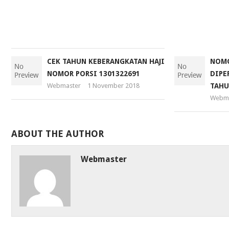
3
January
2019
CEK TAHUN KEBERANGKATAN HAJI
NOMO
NOMOR PORSI 1301322691
DIPE
Webmaster
1 November 2018
TAHU
Webma
ABOUT THE AUTHOR
Webmaster