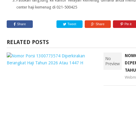
Pastikan langsung ke Kantor Wilayah Kemenag dimana anda menda
center haji kemenag di 021-500425
Share
Tweet
Share
Pin it
RELATED POSTS
NOMOR
NOMO
PORSI
DIPE
1300773574
TAHU
DIPERKIRAKAN
Webma
BERANGKAT
HAJI
TAHUN
2026
ATAU
1447
H
Webmaster